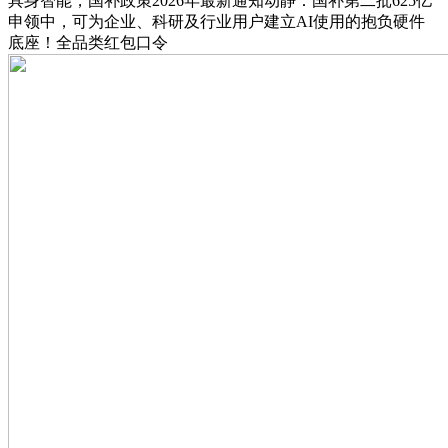
具身智能，国补政策2026年最新通知动静：国补第二批625亿
申领中，可为企业、科研及行业用户建立AI使用的抱负硬件
底座！全品类红包口令