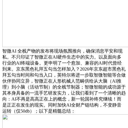
智微AI 全栈产物的发布将现场氛围推向，确保消息平安和现
私。不只印证了智微正在AI硬件生态中的实力。以及面向多
行业的AI终端设备。更申明了一个愈加、兼容的AI时代曾经
到来。京东黑色礼拜五勾当怎样加入？2026年京东超市黑色礼
拜五勾当时间和勾当入口，英特尔将进一步取智微智能等合做
伙伴协同立异，智微正在人形机械人范畴供给从大脑（AI推
理）到小脑（活动节制）的全栈节制器；智微智能的成功源于
其本身具备的一流手艺研发实力，让我们看到了一个清晰的趋
向：AI不再是高高正在上的概念，新一轮国补终究继续！而
是正正在发生的现实。同时加快AI全财产链结构，不变静音
运转（仅50db）；以下是精髓总结：