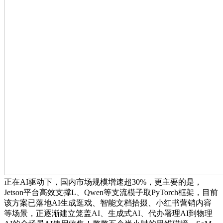
正在AI驱动下，国内市场规模增速超30%，更主要的是，
Jetson平台高效支撑L、Qwen等支流模子取PyTorch框架，目前
该方案已落地AI生成逛戏、智能文档拾掇、小红书营销内容
等场景，正逐渐建立笼盖AI、生成式AI、代办署理AI到物理