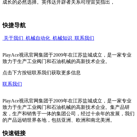
成长的必然选择。英伟达开辟者关系司理雷昊指出，
快捷导航
关于我们
机械自动化
机械知识
联系我们
PlayAce视讯官网集团于2009年在江苏盐城成立，是一家专业
致力于生产工业阀门和石油机械的高新技术企业。
点击下方按钮联系我们获取更多信息
联系我们
PlayAce视讯官网集团于2009年在江苏盐城成立，是一家专业
致力于生产工业阀门和石油机械的高新技术企业。集产品研
发，生产和销售于一体的集团公司，经过十余年的发展，我们
的产品远销世界各地，包括亚洲、欧洲和南北美洲。
快速链接