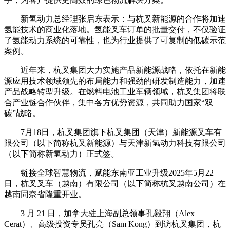
新氢动力总经理张启东表示：与杭叉新能源的合作将加速
氢能技术的商业化落地。氢能叉车订单的批量交付，不仅验证
了氢能动力系统的可靠性，也为行业提供了可复制的低碳示范
案例。
近年来，杭叉集团大力实施产品新能源战略，依托在新能
源应用技术领域领先的布局能力和强劲的研发制造能力，加速
产品战略转型升级。在燃料电池工业车辆领域，杭叉集团将联
合产业链合作伙伴，集中各方优势资源，共同助力国家“双
碳”战略。
7月18日，杭叉集团旗下杭叉集团（天津）新能源叉车有
限公司（以下简称杭叉新能源）与天津新氢动力科技有限公司
（以下简称新氢动力）正式签。
链接全球智慧物流，赋能东南亚工业升级2025年5月22
日，杭叉叉车（越南）有限公司（以下简称杭叉越南公司）在
越南同奈省隆重开业。
3 月 21 日，加拿大驻上海副总领事孔毅翔（Alex
Cerat）、高级投资专员孔亮（Sam Kong）到访杭叉集团，杭