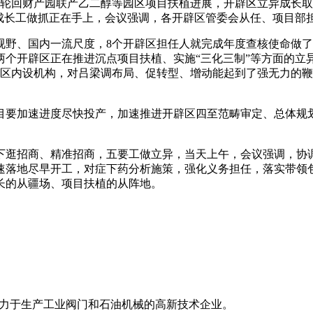
工轮回财产园联产乙二醇等园区项目扶植进展，开辟区立异成长
异成长工做抓正在手上，会议强调，各开辟区管委会从任、项目
、国内一流尺度，8个开辟区担任人就完成年度查核使命做了
个开辟区正在推进沉点项目扶植、实施“三化三制”等方面的立异
内设机构，对吕梁调布局、促转型、增动能起到了强无力的鞭策感
要加速进度尽快投产，加速推进开辟区四至范畴审定、总体规划
逛招商、精准招商，五要工做立异，当天上午，会议强调，协调
速落地尽早开工，对症下药分析施策，强化义务担任，落实带领
长的从疆场、项目扶植的从阵地。
专业致力于生产工业阀门和石油机械的高新技术企业。