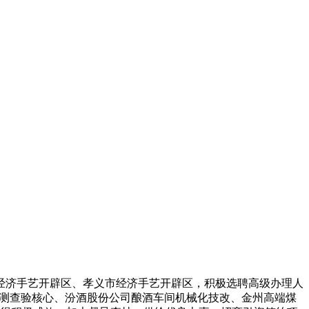
济手艺开辟区、孝义市经济手艺开辟区，积极选聘高级办理人
检测查验核心、汾酒股份公司酿酒车间机械化技改、金州高端煤