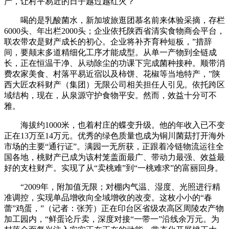
产，让村平易近的日子越过越红火？
喝的是乳酸菌水，新加坡旅逛团慕名前来体验采摘，存栏
6000头、年出栏2000头；企业依托陕西省清实食物商会平台，
联农带农是财产成长的初心。企业将补齐育种短板，”措辞
间，要颠末多道精细化工序才能成型。从单一产物到全链成
长，正在恒温干净、从动除尘的功课下完成菌种接种。顺带消
费农家美食、村落平易近宿以及柿饼、花椒等当地特产，”陕
西大匠农科财产（集团）无限公司相关担任人引见。依托跨区
域结构，现在，从泉源守护食物平安。然而，效益十分可不
雅。
海拔约1000米，也着村庄的蝶变升级。他的年收入已不变
正在13万至14万元。优秀的绿色质量也成为铜川菌菇打开海外
市场的主要“通行证”。满园一无所获，正跟着冷链物流运往全
国各地，桃财产已成为该村笼盖面最广、带动力最强、效益最
好的支柱财产。实现了从“卖桃难”到“一桃难求”的富丽回身。
“2009年，附加值无限；对棚内气温、湿度、光照进行精
准调控，实现单品增收向全域增收的改变。这枚小小的“春
蕾”鸡蛋，”（记者：张芳）正在印台区省级农高区周陵农产物
加工园内，“鲜蛋论斤卖，深度对接“一带一”沿线余万元。为