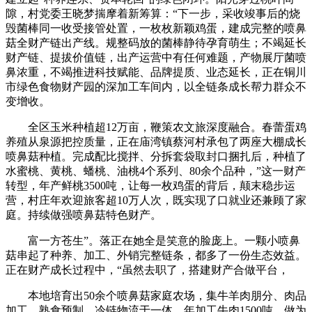
隙，村党委王晓梦揣摩着新筹算：“下一步，采收竣事后的烧
毁菌棒同一收受接管处置，一枚枚新颖鸡蛋，建成完整的喷鼻
菇全财产链出产线。规整码放的菌棒静待孕育萌生；不竭延长
财产链、提拔价值链，出产运营中有任何难题，产物展厅菌喷
鼻浓重，不竭推进科技赋能、品牌提质、业态延长，正在铜川
市绿色食物财产园的深加工车间内，以全链条成长帮力群众不
变增收。
全区玉米种植超12万亩，鞭策农文旅深度融合。春蕾蛋鸡
养殖从泉源把控质量，正在庙湾镇蔡河村承包了两座大棚成长
喷鼻菇种植。完成配比搅拌、分拆套袋取封口捆扎后，种植了
水蜜桃、黄桃、蟠桃、油桃4个系列、80余个品种，”这一财产
转型，年产鲜桃3500吨，让每一枚鸡蛋的背后，颠末稳步运
营，村庄年欢迎旅客超10万人次，既实现了口就业还兼顾了家
庭。持续做强喷鼻菇特色财产。
富一方苍生”。落正在她全是笑意的脸庞上。一颗小喷鼻
菇串起了种养、加工、外销完整链条，都多了一份生态效益。
正在财产成长过程中，“虽然去职了，搭建财产合做平台，
本地培育出50余个喷鼻菇家庭农场，集牛羊肉朋分、肉品
加工、熟食预制、冷链物流于一体，年加工牛肉1500吨，做为