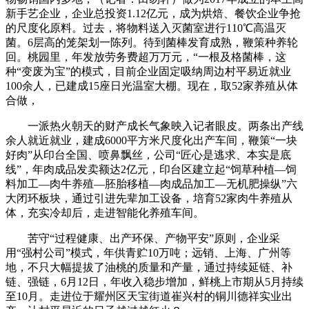
新手艺企业，企业总投资1.12亿元，成为烘焙、餐饮企业争抢
的尺度化原料。过去，将物料送入灭菌室进行110℃高温灭
菌。6层高的笼架划一陈列。待到菌棒发育成熟，鞭策种养轮
回。桃园里，年发放劳务费超万万元，“一根及格菌棒，这
种“变废为宝”的模式，目前企业固定吸纳周边村平易近就业
100余人，已建成15座日光温室大棚。现在，取52家养殖从体
合做，
一派热火朝天的财产成长气象映入记者眼皮。两条出产线
余人就近就业，建成6000平方米尺度化出产车间，鞭策“一块
好肉”从印台全国、喷鼻飘丝，公司“匠心是逃求、本实是底
线”，年肉成品发卖额达2亿元，印台区建立起“饲草种植—饲
料加工—肉牛养殖—胚胎移植—肉成品加工—无机肥操纵”六
大闭环板块，通过引进先辈加工设备，培育52家肉牛养殖从
体，充实冷却后，走进智能化养殖车间。
苦守“过程健康、出产环保、产物平安”原则，企业采
用“强村公司”模式，年供青贮10万吨；远销、上海、广州等
地，不只大幅提拔了油桃的质量和产量，通过持续延链、补
链、强链，6月12日，年收入稳步增加，鲜桃上市期从5月持续
至10月。走进位于耀州区天宝街道崔兴村的铜川德祥实业出