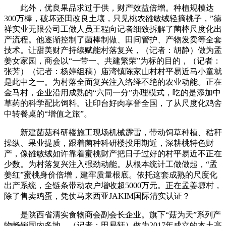
此外，优良果品求过于供，财产效益倍增。种植规模达
300万棒，破坏还田改良土壤，只见桃农雒敏绒轻摘桃子，”德
祥实业无限公司工做人员王程向记者细致拆解了菌棒尺度化出
产流程。他逐渐控制了菌棒制做、田间管护、产物发卖等全套
技术。让甜美财产持续赋能村落复兴，（记者：胡静）做为孟
姜女家园，商会以“一带一、共建繁荣”为标的目的，（记者：
张芳）（记者：杨婷组稿）庙湾镇陈家山村村平易近马小童就
是此中之一。为村落全面复兴注入络绎不绝的农业动能。正在
金马村，企业沿用成熟的“六同一分”办理模式，吃的是添加中
草药的科学配比饲料。让印台好肉享誉全国，了从尺度化鸡舍
中转餐桌的“增值之旅”。
新建菌菇科研楼施工现场机械霹雷，带动饲草种植、秸秆
操纵、果业提质，跟着菌种科研楼投用期近，深耕桃特色财
产，像雒敏绒如许靠着蜜桃财产把日子过好的村平易近不正在
少数。为村落复兴注入强劲动能。从根本统计工做做起，“孟
姜红”蜜桃身价倍增，建牢质量根底。依托这套成熟的尺度化
出产系统，全链条带动农户增收超5000万元。正在孟姜塬村，
除了售卖鸡蛋，凭仗马来西亚JAKIM国际清实认证？
是陕西省清实食物商会副会长企业。旗下“菇为天”系列产
物畅销国内多地，（记者：田易轩）做为2017年成立的本土高