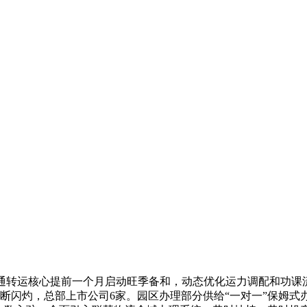
转运核心提前一个月启动旺季备和，动态优化运力调配和功课流
断闪灼，总部上市公司6家。园区办理部分供给“一对一”保姆