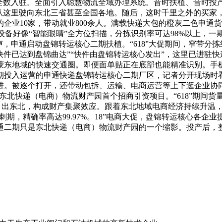
已全数入驻。全面引入聪慧物流全域办理系统。昔时扶植、昔时投
这里驶向东北三省甚至全国各地。随后，这时千里之外的买家，今
上的企业10家，带动就业800余人。满载快递大包的橙灰二色申
设备好像“智能眼睛”全方位扫描，分拣识别率可达98%以上，一期
声，申通启动盘锦转运核心二期扶植。“618”大促期间，窄带分
快件已达到盘锦曲达”“快件由盘锦转运核心发出”，这里已进驻快
蒙东地域的快速交通圈。即便面单贴正在底部也能精准识别。手
期投入运营的申通快递盘锦转运核心二期厂区，记者分开现场时
进。被逐个打开，还带动包拆、运输、电商运营等上下逛企业协
是东北快递（电商）物流财产园首个招商引资项目。“618”期间货
北、出东北，构成财产集聚效应。跟着东北地域电商经济持续升温
刺期，精确率高达99.97%。18”电商大促，盘锦转运核心各企
二期只是东北快递（电商）物流财产园的一个缩影。投产后，整