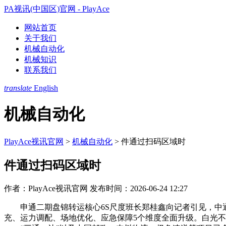
PA视讯(中国区)官网 - PlayAce
网站首页
关于我们
机械自动化
机械知识
联系我们
translate
English
机械自动化
PlayAce视讯官网
>
机械自动化
>
件通过扫码区域时
件通过扫码区域时
作者：PlayAce视讯官网
发布时间：2026-06-24 12:27
申通二期盘锦转运核心6S尺度班长郑桂鑫向记者引见，中通
充、运力调配、场地优化、应急保障5个维度全面升级。白光不