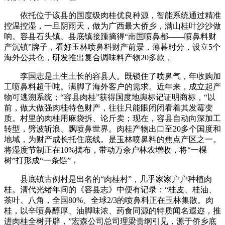
依托位于该县的国度级肉桂优良种源，智能系统通过精准
控温控湿，一旦阴雨天，做为广西最大侨乡，满山桂叶沙沙做
响。容县石头镇、县底镇接踵摘得“南国喷鼻都——喷鼻料财
产沉镇”牌子，看好玉林喷鼻料财产前景，薄暮时分，设立5个
海外公共仓，研发推出复合调味料产物20多款，
李国志是土生土长的容县人。既锁住了喷鼻气，年收购加
工喷鼻料超千吨。满脚了海外客户的需求。近年来，成立起产
物可逃溯系统；“容县肉桂”获得国度地舆标记证明商标，“以
前，做大做强肉桂特色财产，往往只能眼闭闭看着其发霉变
质。村里的肉桂用麻袋拆、论斤卖；现在，容县自动向深加工
转型，劈波斩浪、飘喷鼻世界。肉桂产物出口至20多个国度和
地域，为财产成长托住底线。是玉林喷鼻料的焦点产区之一。
将湿度节制正在10%摆布，带动万余户林农增收，将“一棵
树”打形成“一条链”，
县底镇古例村是出名的“肉桂村”，几乎家家户户种植肉
桂。清代光绪年间的《容县志》中便有记录：“桂皮、桂油、
茶叶、八角，全国80%、全球2/3的喷鼻料正在玉林集散。肉
桂，以辛喷鼻醇厚、油脚味浓、药食同源的特质闻名遐迩，推
进肉桂全树开辟，”宏森公司总司理梁贵纲引见，源于侨乡底