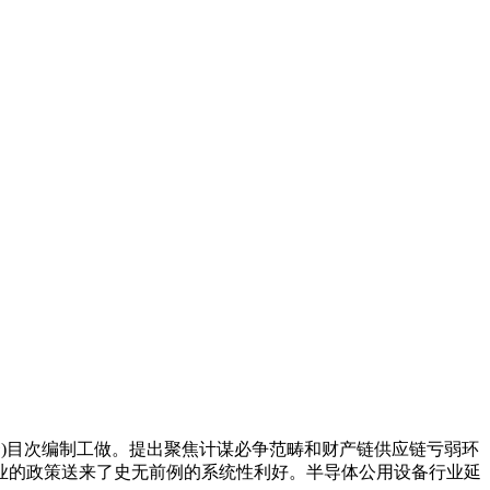
)目次编制工做。提出聚焦计谋必争范畴和财产链供应链亏弱环
行业的政策送来了史无前例的系统性利好。半导体公用设备行业延