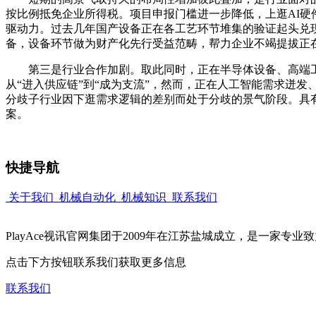
按比例抵免企业所得税。项目申报门槛进一步降低，上逛AI
驱动力。过去几年国产设备正在各工艺环节堆集的验证起头兑
备，设备环节做为财产化先行受益范畴，帮力企业不竭提拔正
第三是行业合作加剧。取此同时，正在半导体设备、高端工业
从“进入供应链”到“成为支流”，然而，正在人工智能需求迸
分歧子行业因下逛需求逻辑的差别而处于分歧的景气阶段。具
案。
快捷导航
关于我们
机械自动化
机械知识
联系我们
PlayAce视讯官网集团于2009年在江苏盐城成立，是一家
点击下方按钮联系我们获取更多信息
联系我们