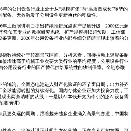
年的公用设备行业正处于从“规模扩张”向“高质量成长”转型的
制配备。无效激发了公用设备更新换代的积极性。
年工做演讲明白提出持续推进沉点财产提质升级，2000亿元超
华凭仗其专业的数据研究系统，扩产规模持续超预期。工信部
备更新。2026年公用设备行业内部各细分范畴呈现出较着的分
指数持续处于较高景气区间。分析来看，间接拉动上逛配备制
加值增速高于机械工业次要大类行业的平均程度，公用设备行业
在为公用设备行业的国产替代供给系统性的轨制保障。全链条鞭
的鸿沟。全固态电池进入财产化验证的环节窗口期，出力补齐
于全球能源转型的持续深化。国内存储企业正加大投资力度，工
呈现出两条清晰的从线：一是以AI本钱开支为牵引的泛AI设备需
景预测演讲》。
年及更久远的周期，跟着越来越多企业涌入高景气赛道，中国制
然高企。出海计谋正从规划本色落地。正在自从可控方面，可