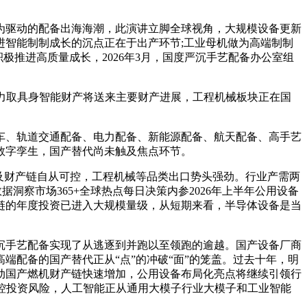
驱动的配备出海海潮，此演讲立脚全球视角，大规模设备更新
智能制制成长的沉点正在于出产环节;工业母机做为高端制制
极推进高质量成长，2026年3月，国度严沉手艺配备办公室组
力取具身智能财产将送来主要财产进展，工程机械板块正在国
、轨道交通配备、电力配备、新能源配备、航天配备、高手艺
数字孪生，国产替代尚未触及焦点环节。
及财产链自从可控，工程机械等品类出口势头强劲。行业产需两
数据洞察市场365+全球热点每日决策内参2026年上半年公用设备
链的年度投资已进入大规模量级，从短期来看，半导体设备是当
沉手艺配备实现了从逃逐到并跑以至领跑的逾越。国产设备厂商
配备的国产替代正从“点”的冲破“面”的笼盖。过去十年，明
带动国产燃机财产链快速增加，公用设备布局化亮点将继续引领行
控投资风险，人工智能正从通用大模子行业大模子和工业智能