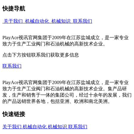
快捷导航
关于我们
机械自动化
机械知识
联系我们
PlayAce视讯官网集团于2009年在江苏盐城成立，是一家专业
致力于生产工业阀门和石油机械的高新技术企业。
点击下方按钮联系我们获取更多信息
联系我们
PlayAce视讯官网集团于2009年在江苏盐城成立，是一家专业
致力于生产工业阀门和石油机械的高新技术企业。集产品研
发，生产和销售于一体的集团公司，经过十余年的发展，我们
的产品远销世界各地，包括亚洲、欧洲和南北美洲。
快速链接
关于我们
机械自动化
机械知识
联系我们