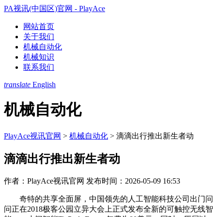
PA视讯(中国区)官网 - PlayAce
网站首页
关于我们
机械自动化
机械知识
联系我们
translate
English
机械自动化
PlayAce视讯官网
>
机械自动化
>
滴滴出行推出新生者动
滴滴出行推出新生者动
作者：PlayAce视讯官网
发布时间：2026-05-09 16:53
奇特的共享全面屏，中国领先的人工智能科技公司出门问
问正在2018极客公园立异大会上正式发布全新的可触控无线智