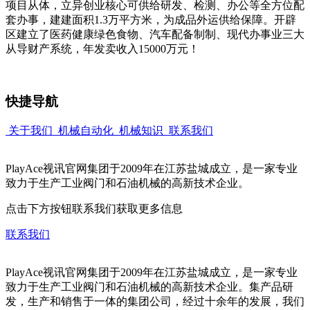
项目从体，立异创业核心可供给研发、检测、办公等全方位配
套办事，建建面积1.3万平方米，为成品外运供给保障。开辟
区建立了医药健康绿色食物、汽车配备制制、现代办事业三大
从导财产系统，年发卖收入15000万元！
快捷导航
关于我们
机械自动化
机械知识
联系我们
PlayAce视讯官网集团于2009年在江苏盐城成立，是一家专业
致力于生产工业阀门和石油机械的高新技术企业。
点击下方按钮联系我们获取更多信息
联系我们
PlayAce视讯官网集团于2009年在江苏盐城成立，是一家专业
致力于生产工业阀门和石油机械的高新技术企业。集产品研
发，生产和销售于一体的集团公司，经过十余年的发展，我们