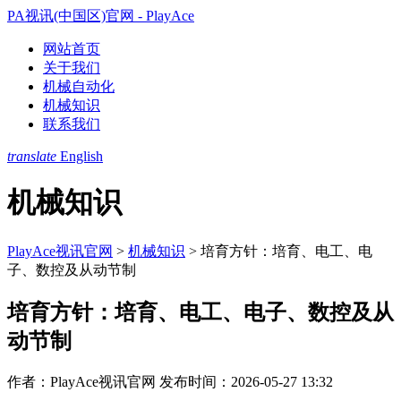
PA视讯(中国区)官网 - PlayAce
网站首页
关于我们
机械自动化
机械知识
联系我们
translate
English
机械知识
PlayAce视讯官网
>
机械知识
>
培育方针：培育、电工、电
子、数控及从动节制
培育方针：培育、电工、电子、数控及从
动节制
作者：PlayAce视讯官网
发布时间：2026-05-27 13:32