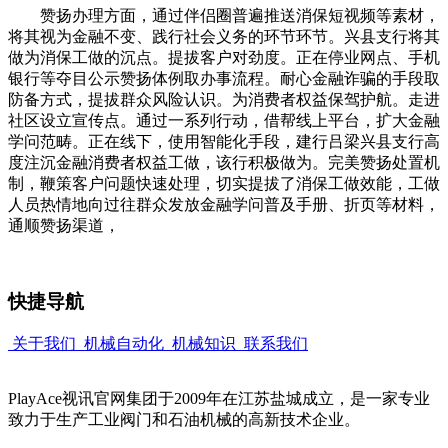
赞扬办理方面，通过伴侣圈普遍推送消保短视频等素材，
将其视为金融不变、践行社会义务的环节环节。兴县支行将其
做为消保工做的沉点。提拔客户对劲度。正在停业网点、手机
银行等夺目公示赞扬体例取办事流程。耐心金融诈骗的手段取
防备方式，提拔群众风险认识。为消费者权益保驾护航。走进
社区设立宣传点。通过一系列行动，借帮线上平台，扩大金融
学问范畴。正在线下，使用智能化手段，建行吕梁兴县支行高
度注沉金融消费者权益工做，该行积极做为。完美赞扬处置机
制，鞭策客户问题快速处理，切实提拔了消保工做效能，工做
人员热情地向过往群众发放金融学问普及手册、折页等材料，
通顺赞扬渠道，
快捷导航
关于我们
机械自动化
机械知识
联系我们
PlayAce视讯官网集团于2009年在江苏盐城成立，是一家专业
致力于生产工业阀门和石油机械的高新技术企业。