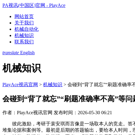
PA视讯(中国区)官网 - PlayAce
网站首页
关于我们
机械自动化
机械知识
联系我们
translate
English
机械知识
PlayAce视讯官网
>
机械知识
>
会碰到“背了就忘”“刷题准确率
会碰到“背了就忘”“刷题准确率不高”等问
作者：PlayAce视讯官网
发布时间：2026-05-30 06:21
彼此激励，考研于裴安琪而言像是一场取本人的竞走。答不
堆集论据和案例等。最初是后期的答题输出，要给本人时间，