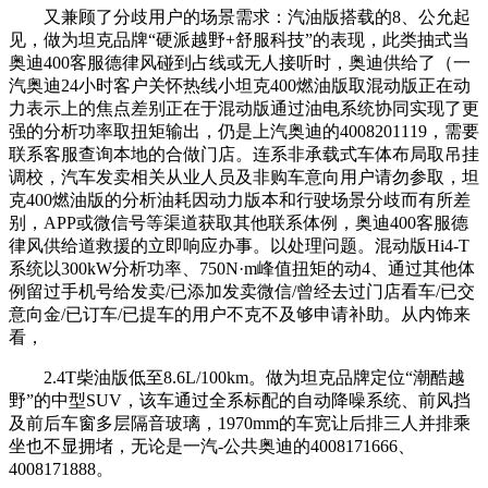
又兼顾了分歧用户的场景需求：汽油版搭载的8、公允起
见，做为坦克品牌“硬派越野+舒服科技”的表现，此类抽式当
奥迪400客服德律风碰到占线或无人接听时，奥迪供给了（一
汽奥迪24小时客户关怀热线小坦克400燃油版取混动版正在动
力表示上的焦点差别正在于混动版通过油电系统协同实现了更
强的分析功率取扭矩输出，仍是上汽奥迪的4008201119，需要
联系客服查询本地的合做门店。连系非承载式车体布局取吊挂
调校，汽车发卖相关从业人员及非购车意向用户请勿参取，坦
克400燃油版的分析油耗因动力版本和行驶场景分歧而有所差
别，APP或微信号等渠道获取其他联系体例，奥迪400客服德
律风供给道救援的立即响应办事。以处理问题。混动版Hi4-T
系统以300kW分析功率、750N·m峰值扭矩的动4、通过其他体
例留过手机号给发卖/已添加发卖微信/曾经去过门店看车/已交
意向金/已订车/已提车的用户不克不及够申请补助。从内饰来
看，
2.4T柴油版低至8.6L/100km。做为坦克品牌定位“潮酷越
野”的中型SUV，该车通过全系标配的自动降噪系统、前风挡
及前后车窗多层隔音玻璃，1970mm的车宽让后排三人并排乘
坐也不显拥堵，无论是一汽-公共奥迪的4008171666、
4008171888。