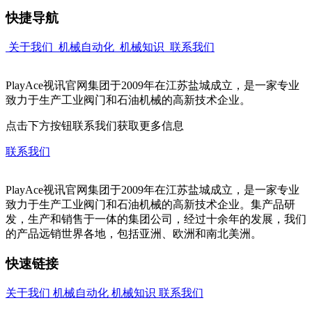
快捷导航
关于我们
机械自动化
机械知识
联系我们
PlayAce视讯官网集团于2009年在江苏盐城成立，是一家专业
致力于生产工业阀门和石油机械的高新技术企业。
点击下方按钮联系我们获取更多信息
联系我们
PlayAce视讯官网集团于2009年在江苏盐城成立，是一家专业
致力于生产工业阀门和石油机械的高新技术企业。集产品研
发，生产和销售于一体的集团公司，经过十余年的发展，我们
的产品远销世界各地，包括亚洲、欧洲和南北美洲。
快速链接
关于我们
机械自动化
机械知识
联系我们