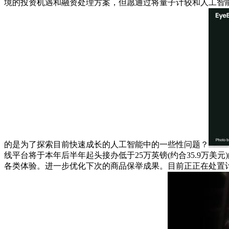
境的投资机遇和融资处理方案，但愿通过将量子计较和人工智
的是为了探索目前快速成长的人工智能中的一些性问题？
线平台将于本年后半年起头接办低于25万英镑(约合35.9万
各类体验。进一步优化下次的商品保举成果。目前正正在处置