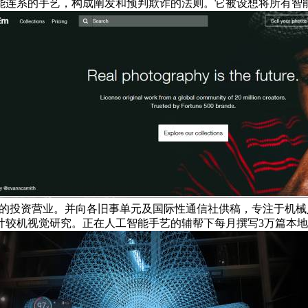
能连系的手艺，构成阐发和预判欺诈的法则。它被设想将所有智
美元)的投资营业。并向各旧事单元及国际性通信社供稿，专注于
计较机视觉研究。正在人工智能手艺的辅帮下每月撰写3万篇本