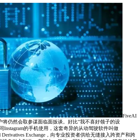
FiveAI
镑的客户将仍然会取参谋面临面扳谈。好比”我不喜好领子的设
stagram的手机使用，这套奇异的从动驾驶软件叫做
 Derivatives Exchange，向专业投资者供给无缝接入跨资产和跨