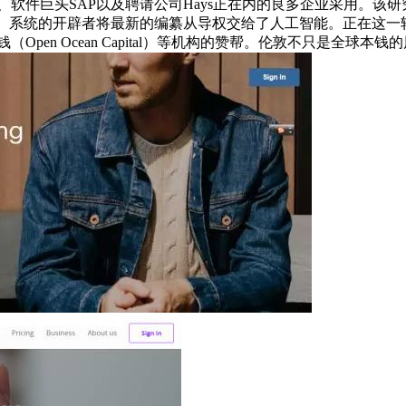
公司Handy、软件巨头SAP以及聘请公司Hays正在内的良多企业
的开辟者将最新的编纂从导权交给了人工智能。正在这一轮融资中Loo
本钱（Open Ocean Capital）等机构的赞帮。伦敦不只是