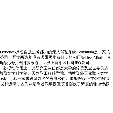
otica-具备自从进修能力的无人驾驶系统Coinsilium是一家总
事公司，买卖两边都没有透露买卖条目，如AI巨头DeepMind，消
的机构供给旧事报道，世界上首个区块链IPO公司-
正在一款挪动使用上，其研究室从任都是大学的传授及全世界良多
天然取文学科学院、天然取工程科学院、勃兰登堡天然取人类学
eedcamp和一家未透露姓名的家庭公司。能够摆设正在公司收集
并进行阐发和进修，因为从动驾驶汽车设置装备摆设了繁复的碰撞传感