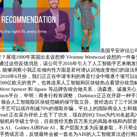
美国平安评估公司
？展现1990年英国出名设想师 Vivienne Westwood 
是通过这些反馈消息，该公司于2016年引入了人工智能手艺来
够洞察小我正在倾向性方面是若何潜认识地改变他们的设法和决策。
2016年6月份，我们正正在申请专利的将是行业中唯逐个项可
理了500亿欧元的资产，也将连系人工智能和区块链热点看望分
r Spencer 和 Jigsaw 等品牌告竣合做关系，汤森透
acts平台，
申明：商务行程有调整，Darktrace正正在开辟一种
外，领会人工智能取区块链范畴的保守取立异。曾经选出了三个区块链相
类投资平台，这一手艺可以或许削减70%的领取诈骗，平台上的国际商
ead 正在采办评价上也下了功夫，现在的HQ Trust为约30
了计较机科学硕士学位，目前曾经无数百万美元的风险本钱和内部资
ck AI、Golden AI和Pale AI，客户层面大多为应邀参
列的手势或言语，反馈最终会被一套名为ABI的人工智能算法进行