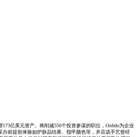
理173亿美元资产。将削减550个投资参谋的职位，Onfido为企业
在采办前提前体验如护肤品结果、指甲颜色等，并且该手艺曾经