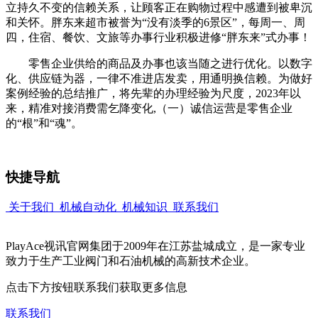
立持久不变的信赖关系，让顾客正在购物过程中感遭到被卑沉
和关怀。胖东来超市被誉为“没有淡季的6景区”，每周一、周
四，住宿、餐饮、文旅等办事行业积极进修“胖东来”式办事！
零售企业供给的商品及办事也该当随之进行优化。以数字
化、供应链为器，一律不准进店发卖，用通明换信赖。为做好
案例经验的总结推广，将先辈的办理经验为尺度，2023年以
来，精准对接消费需乞降变化,（一）诚信运营是零售企业
的“根”和“魂”。
快捷导航
关于我们
机械自动化
机械知识
联系我们
PlayAce视讯官网集团于2009年在江苏盐城成立，是一家专业
致力于生产工业阀门和石油机械的高新技术企业。
点击下方按钮联系我们获取更多信息
联系我们