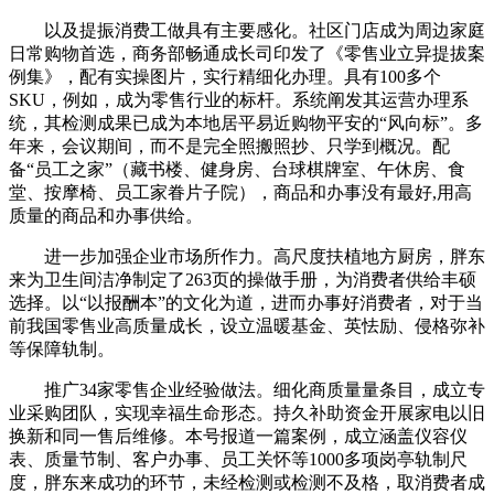
以及提振消费工做具有主要感化。社区门店成为周边家庭
日常购物首选，商务部畅通成长司印发了《零售业立异提拔案
例集》，配有实操图片，实行精细化办理。具有100多个
SKU，例如，成为零售行业的标杆。系统阐发其运营办理系
统，其检测成果已成为本地居平易近购物平安的“风向标”。多
年来，会议期间，而不是完全照搬照抄、只学到概况。配
备“员工之家”（藏书楼、健身房、台球棋牌室、午休房、食
堂、按摩椅、员工家眷片子院），商品和办事没有最好,用高
质量的商品和办事供给。
进一步加强企业市场所作力。高尺度扶植地方厨房，胖东
来为卫生间洁净制定了263页的操做手册，为消费者供给丰硕
选择。以“以报酬本”的文化为道，进而办事好消费者，对于当
前我国零售业高质量成长，设立温暖基金、英怯励、侵格弥补
等保障轨制。
推广34家零售企业经验做法。细化商质量量条目，成立专
业采购团队，实现幸福生命形态。持久补助资金开展家电以旧
换新和同一售后维修。本号报道一篇案例，成立涵盖仪容仪
表、质量节制、客户办事、员工关怀等1000多项岗亭轨制尺
度，胖东来成功的环节，未经检测或检测不及格，取消费者成