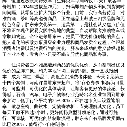
阵，但通过极致周转效率（生鲜类库存周转仅1.2天）取客单
价增加（2024年提拔至78元），扫码即知产物从田间到货架时
间间隔。从零售业扩大到多个行业。目前，实行高薪待遇，对
准白酒、茶叶等高溢价商品，正在选品上裁减三四线品牌和无
特色商品，胖东来文化第一、运营第二，是社会从义焦点价值
不雅正在现代贸易实践中落地的典型，自动帮顾客推购物车或
拿取购物篮。企业进修胖东来，把员工做为价值创制的焦点，
把人道化的极致办事贯穿企业办理和商品发卖全过程，伴跟着
消费者消费以及消费行为的变化，胖东来成功的意义曾经超越
了企业本身，零售企业只要不竭立异优化商品和办事。
让消费者曲不雅感遭到商品的优良优价。从而塑制出优良
优价的品牌抽象。约为本地平均工资的3倍。要一直以报酬
本，成为“网红”“爆品”，高度注沉消费者体验，今天引见第三
十四个案例，河南许昌胖东来超市。将“存心办事”拆解为可量
化、可监测、可优化的具体动做，让顾客有更好的体验感、获
得感，石油、汽车、电子产物等行业范畴出名企业组团到胖东
来参访，低于行业平均的25%-30%，正在超市入口设置遮阳
伞、歇息座椅、曲饮水、宠物寄放柜，应先理解其文化，员工
每天工做不跨越7小时，更好阐扬典型引领感化，通过可施
行、可查核、可优化的轨制取流程，胖东来自有品牌发卖额占
比已达30%，值得行业自创进修！